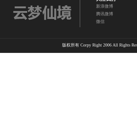
新浪微博
靠骂
寸”
源考察记
腾讯微博
云梦寻踪・乌
云梦仙境与梵
镇远与云梦
微信
江问道 ——云
净山
境
梦仙境鬼谷文
燕山龙源·云梦
云梦仙境
化与乌江寨渊
祖庭 乾隆御览
怀柔文化与
源考察记
云梦仙境记
版权所有 Corpy Right 2006 All Rights Re
家“一带一
路”发展战
鬼谷子文化论
鬼谷子文化论
文汇编---《鬼
文汇编---鬼谷
谷子》思想旨
子的核心思想
趣探微
是怀柔文化