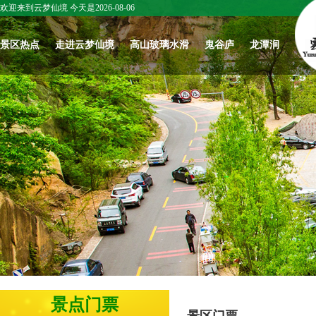
欢迎来到云梦仙境 今天是2026-08-06
景区热点
走进云梦仙境
高山玻璃水滑
鬼谷庐
龙潭涧
五一来云梦仙
春日开漂|北京
庆六一，爱与
关于我们
北京云梦仙
境！赴一场山
云梦仙境，高
温暖共传递
境：鬼谷子智
怀柔文化
野花海与心跳
山玻璃水滑踏
圣学宫，华夏
最新活动
云梦文化
冒险之约
春上线啦！
智慧一脉正宗
往期活动
名家作品赏
北京云梦仙境
景区新闻
北京云梦仙境
梦仙境赋
春日开漂|北京
云梦仙境雪景
｜智圣学宫：
《祈愿记》
云梦仙境，高
欣赏
鬼谷子开坛讲
山玻璃水滑踏
学，育人成才
云梦仙境讲坛3
春上线啦！
的千古道场
云梦仙境讲坛1
梦仙境讲坛2
北京云梦仙境
武脉寻源 文兴
北京云梦仙
景点门票
｜鬼谷子处世
未来 ——武林
｜鬼谷子成