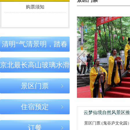
景区门票
之道：守正于
名家聚首 共商
之道：立心
购票须知
心，处事有度
鬼谷武学传承
正，行事稳
大计
终能成
北京云梦仙境
北京云梦仙境
北京云梦仙
｜鬼谷子成才
｜云梦仙境圣
｜鬼谷文脉
之道：以圣道
迹：圣贤留
千年传承，
育人，以智慧
踪，文脉永续
道流芳
清明“气清景明，踏春
立身
北京云梦仙境
北京云梦仙
｜学鬼谷子，
｜鬼谷智慧
怀古”活动购票须知
贵在守正：心
家风家教：
京北最长高山玻璃水滑
正、言正、行
身之本，传
正
之道
北京云梦仙境
北京云梦仙境
北京云梦仙
景区门票
｜鬼谷智慧与
｜鬼谷智慧：
｜心怀圣贤
当代人生：古
内修心性，外
志，行走天
为今用，知行
成事业
间——学习
住宿预定
合一
谷智慧的现
云梦仙境自然风景区推
意义
景区门票:(鬼谷庐文化园
北京云梦仙境
鬼谷子
鬼谷庐
订餐