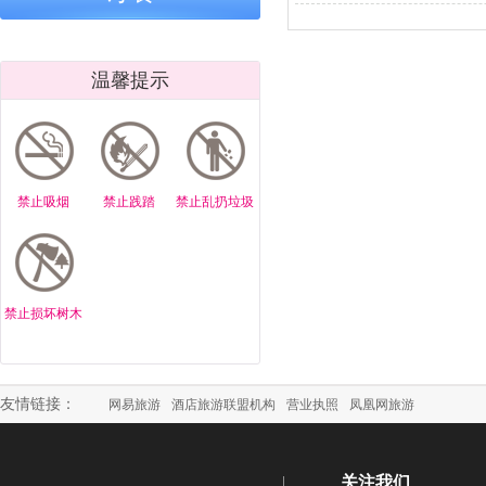
｜传承鬼谷正
怀柔云梦仙境
家长越焦虑
道，弘扬中华
杯获奖诗联选
孩子越难教
文脉
鬼谷子一句
温馨提示
点破育儿病根
云梦仙境鬼
正道育儿
北京云梦仙境
北京云梦仙境/
北京云梦仙
｜鬼谷正道育
鬼谷育儿正
鬼谷子正道
禁止吸烟
禁止践踏
禁止乱扔垃圾
儿：欲多则心
道：作业拖拉
儿：孩子上
散 心安孩子自
不用吼，按规
走神，根在
专注
律就管用
气不专”
北京云梦仙境/
北京云梦仙境/
北京云梦仙
鬼谷子正道育
鬼谷正道育儿:
鬼谷子正道
禁止损坏树木
儿:孩子叛逆是
孩子怕失败，
儿：家长越
你没打开 “心
是你没顺他“心
叨，孩子越
门”
气”
听
友情链接：
网易旅游
酒店旅游联盟机构
营业执照
凤凰网旅游
北京云梦仙境/
北京云梦仙境/
云梦寻踪・
鬼谷子正道育
鬼谷子正道育
江问道 —
儿：戒掉手
儿:教孩子做
梦仙境鬼谷
关注我们
机，不靠抢不
人，先教“分
化与乌江寨