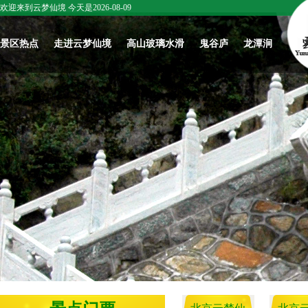
欢迎来到云梦仙境 今天是2026-08-09
景区热点
走进云梦仙境
高山玻璃水滑
鬼谷庐
龙潭涧
五一来云梦仙
春日开漂|北京
庆六一，爱与
关于我们
北京云梦仙
境！赴一场山
云梦仙境，高
温暖共传递
境：鬼谷子智
怀柔文化
野花海与心跳
山玻璃水滑踏
圣学宫，华夏
最新活动
云梦文化
冒险之约
春上线啦！
智慧一脉正宗
往期活动
名家作品赏
北京云梦仙境
景区新闻
北京云梦仙境
梦仙境赋
春日开漂|北京
云梦仙境雪景
｜智圣学宫：
《祈愿记》
云梦仙境，高
欣赏
鬼谷子开坛讲
山玻璃水滑踏
学，育人成才
云梦仙境讲坛3
春上线啦！
的千古道场
云梦仙境讲坛1
梦仙境讲坛2
北京云梦仙境
武脉寻源 文兴
北京云梦仙
｜鬼谷子处世
未来 ——武林
｜鬼谷子成