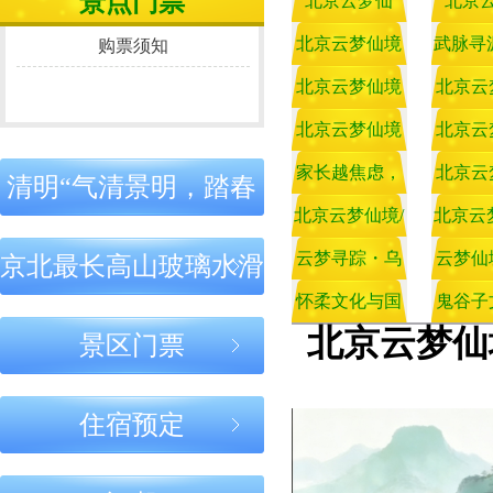
景点门票
北京云梦仙
北京
之道：守正于
名家聚首 共商
之道：立心
心，处事有度
鬼谷武学传承
正，行事稳
境：鬼谷子智
北京云梦仙境
武脉寻
境：燕
购票须知
大计
终能成
北京云梦仙境
北京云梦仙境
北京云梦仙
圣学宫，华夏
｜鬼谷子处世
北京云梦仙境
未来 
地，鬼
北京云
｜鬼谷子成才
｜云梦仙境圣
｜鬼谷文脉
智慧一脉正宗
之道：守正于
｜鬼谷文脉：
北京云梦仙境
名家聚
｜学鬼
北京云
之道：以圣道
迹：圣贤留
千年传承，
育人，以智慧
踪，文脉永续
道流芳
心，处事有度
千年传承，正
家长越焦虑，
｜心怀圣贤
鬼谷武
贵在守
｜传承
北京云
清明“气清景明，踏春
立身
北京云梦仙境
北京云梦仙
｜学鬼谷子，
｜鬼谷智慧
北京云梦仙境/
志，行走天地
孩子越难教！
道流芳
北京云
正、言
道，弘
｜鬼谷
大
贵在守正：心
家风家教：
怀古”活动购票须知
鬼谷正道育儿:
间——学习鬼
鬼谷子一句话
云梦寻踪・乌
儿：欲
鬼谷子
云梦仙
文
京北最长高山玻璃水滑
正、言正、行
身之本，传
正
之道
点破育儿病根 |
江问道 ——云
谷智慧的现实
孩子怕失败，
怀柔文化与国
散 心
儿：家
鬼谷子
净
北京云梦仙境
北京云梦仙境
北京云梦仙
北京云梦仙
景区门票
｜鬼谷智慧与
｜鬼谷智慧：
｜心怀圣贤
是你没顺他“心
云梦仙境鬼谷
梦仙境鬼谷文
家“一带一
意义
叨，孩
文汇编-
专
当代人生：古
内修心性，外
志，行走天
化与乌江寨渊
路”发展战略
正道育儿
气”
谷子》
为今用，知行
成事业
间——学习
合一
谷智慧的现
住宿预定
源考察记
趣
意义
北京云梦仙境
鬼谷子
鬼谷庐