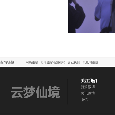
友情链接：
网易旅游
酒店旅游联盟机构
营业执照
凤凰网旅游
关注我们
新浪微博
腾讯微博
微信