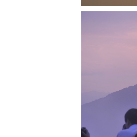
靠骂
寸”
源考察记
云梦寻踪・乌
云梦仙境与梵
镇远与云梦
江问道 ——云
净山
境
梦仙境鬼谷文
燕山龙源·云梦
云梦仙境
化与乌江寨渊
祖庭 乾隆御览
怀柔文化与
源考察记
云梦仙境记
家“一带一
路”发展战
鬼谷子文化论
鬼谷子文化论
文汇编---《鬼
文汇编---鬼谷
谷子》思想旨
子的核心思想
趣探微
是怀柔文化