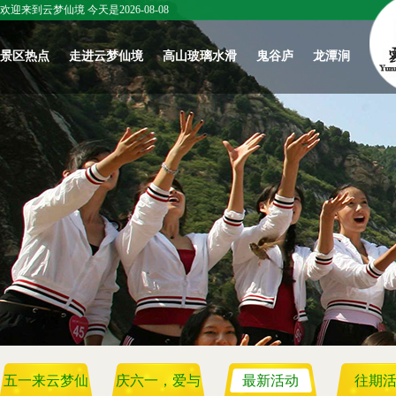
欢迎来到云梦仙境 今天是2026-08-08
景区热点
走进云梦仙境
高山玻璃水滑
鬼谷庐
龙潭涧
五一来云梦仙
春日开漂|北京
庆六一，爱与
关于我们
北京云梦仙
境！赴一场山
云梦仙境，高
温暖共传递
境：鬼谷子智
怀柔文化
野花海与心跳
山玻璃水滑踏
圣学宫，华夏
最新活动
云梦文化
冒险之约
春上线啦！
智慧一脉正宗
往期活动
名家作品赏
北京云梦仙境
景区新闻
北京云梦仙境
梦仙境赋
春日开漂|北京
云梦仙境雪景
｜智圣学宫：
《祈愿记》
云梦仙境，高
欣赏
鬼谷子开坛讲
山玻璃水滑踏
学，育人成才
云梦仙境讲坛3
春上线啦！
的千古道场
云梦仙境讲坛1
梦仙境讲坛2
北京云梦仙境
武脉寻源 文兴
北京云梦仙
五一来云梦仙
庆六一，爱与
｜鬼谷子处世
最新活动
未来 ——武林
｜鬼谷子成
往期