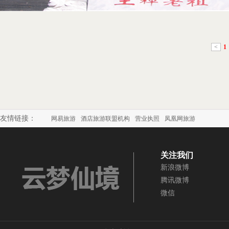
<
1
友情链接：
网易旅游
酒店旅游联盟机构
营业执照
凤凰网旅游
关注我们
新浪微博
腾讯微博
微信