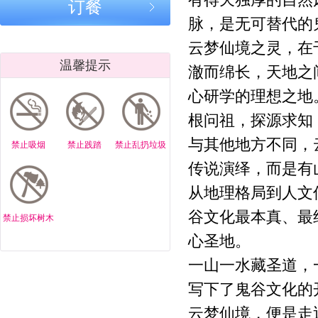
有得天独厚的自然
｜传承鬼谷正
订餐
怀柔云梦仙境
家长越焦虑
道，弘扬中华
脉，是无可替代的
杯获奖诗联选
孩子越难教
文脉
鬼谷子一句
云梦仙境之灵，在
点破育儿病根
温馨提示
云梦仙境鬼
澈而绵长，天地之
正道育儿
心研学的理想之地
北京云梦仙境
北京云梦仙境/
北京云梦仙
根问祖，探源求知
｜鬼谷正道育
鬼谷育儿正
鬼谷子正道
儿：欲多则心
道：作业拖拉
儿：孩子上
与其他地方不同，
禁止吸烟
禁止践踏
禁止乱扔垃圾
散 心安孩子自
不用吼，按规
走神，根在
传说演绎，而是有
专注
律就管用
气不专”
北京云梦仙境/
北京云梦仙境/
北京云梦仙
从地理格局到人文
鬼谷子正道育
鬼谷正道育儿:
鬼谷子正道
谷文化最本真、最
禁止损坏树木
儿:孩子叛逆是
孩子怕失败，
儿：家长越
你没打开 “心
是你没顺他“心
叨，孩子越
心圣地。
门”
气”
听
一山一水藏圣道，
北京云梦仙境/
北京云梦仙境/
云梦寻踪・
鬼谷子正道育
写下了鬼谷文化的
鬼谷子正道育
江问道 —
儿：戒掉手
儿:教孩子做
梦仙境鬼谷
云梦仙境，便是走
机，不靠抢不
人，先教“分
化与乌江寨