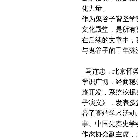
靠骂
寸”
源考察记
化力量。
云梦寻踪・乌
云梦仙境与梵
镇远与云梦
作为鬼谷子智圣学
江问道 ——云
净山
境
文化殿堂，是所有
梦仙境鬼谷文
燕山龙源·云梦
云梦仙境
化与乌江寨渊
祖庭 乾隆御览
在后续的文章中，
怀柔文化与
源考察记
云梦仙境记
家“一带一
与鬼谷子的千年渊
路”发展战
鬼谷子文化论
鬼谷子文化论
文汇编---《鬼
文汇编---鬼谷
马连忠，北京怀柔
谷子》思想旨
子的核心思想
学识广博，经商稳
趣探微
是怀柔文化
旅开发，系统挖掘
子演义》，发表多
谷子高端学术活动
事、中国先秦史学
作家协会副主席，