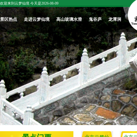
欢迎来到云梦仙境 今天是2026-08-09
景区热点
走进云梦仙境
高山玻璃水滑
鬼谷庐
龙潭涧
五一来云梦仙
春日开漂|北京
庆六一，爱与
关于我们
北京云梦仙
境！赴一场山
云梦仙境，高
温暖共传递
境：鬼谷子智
怀柔文化
野花海与心跳
山玻璃水滑踏
圣学宫，华夏
最新活动
云梦文化
冒险之约
春上线啦！
智慧一脉正宗
往期活动
名家作品赏
北京云梦仙境
景区新闻
北京云梦仙境
梦仙境赋
春日开漂|北京
云梦仙境雪景
｜智圣学宫：
《祈愿记》
云梦仙境，高
欣赏
鬼谷子开坛讲
山玻璃水滑踏
学，育人成才
云梦仙境讲坛3
春上线啦！
的千古道场
云梦仙境讲坛1
梦仙境讲坛2
北京云梦仙境
武脉寻源 文兴
北京云梦仙
｜鬼谷子处世
未来 ——武林
｜鬼谷子成