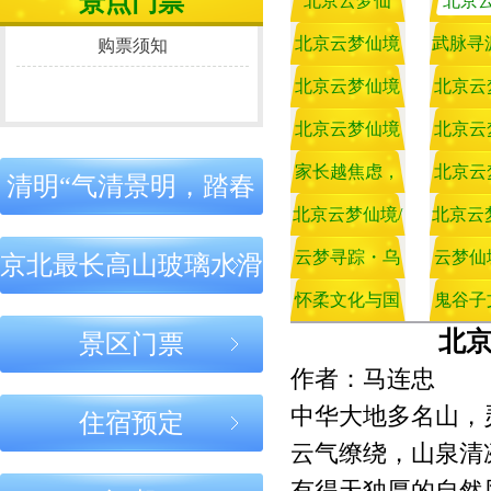
景点门票
北京云梦仙
北京
之道：守正于
名家聚首 共商
之道：立心
心，处事有度
鬼谷武学传承
正，行事稳
境：鬼谷子智
北京云梦仙境
武脉寻
境：燕
购票须知
大计
终能成
北京云梦仙境
北京云梦仙境
北京云梦仙
圣学宫，华夏
｜鬼谷子处世
北京云梦仙境
未来 
地，鬼
北京云
｜鬼谷子成才
｜云梦仙境圣
｜鬼谷文脉
智慧一脉正宗
之道：守正于
｜鬼谷文脉：
北京云梦仙境
名家聚
｜学鬼
北京云
之道：以圣道
迹：圣贤留
千年传承，
育人，以智慧
踪，文脉永续
道流芳
心，处事有度
千年传承，正
家长越焦虑，
｜心怀圣贤
鬼谷武
贵在守
｜传承
北京云
清明“气清景明，踏春
立身
北京云梦仙境
北京云梦仙
｜学鬼谷子，
｜鬼谷智慧
北京云梦仙境/
志，行走天地
孩子越难教！
道流芳
北京云
正、言
道，弘
｜鬼谷
大
贵在守正：心
家风家教：
怀古”活动购票须知
鬼谷正道育儿:
间——学习鬼
鬼谷子一句话
云梦寻踪・乌
儿：欲
鬼谷子
云梦仙
文
京北最长高山玻璃水滑
正、言正、行
身之本，传
正
之道
点破育儿病根 |
江问道 ——云
谷智慧的现实
孩子怕失败，
怀柔文化与国
散 心
儿：家
鬼谷子
净
北京云梦仙境
北京云梦仙境
北京云梦仙
北
景区门票
｜鬼谷智慧与
｜鬼谷智慧：
｜心怀圣贤
是你没顺他“心
云梦仙境鬼谷
梦仙境鬼谷文
家“一带一
意义
叨，孩
文汇编-
专
当代人生：古
内修心性，外
志，行走天
作者：马连忠
化与乌江寨渊
路”发展战略
正道育儿
气”
谷子》
为今用，知行
成事业
间——学习
中华大地多名山，
合一
谷智慧的现
住宿预定
源考察记
趣
意义
云气缭绕，山泉清
北京云梦仙境
鬼谷子
鬼谷庐