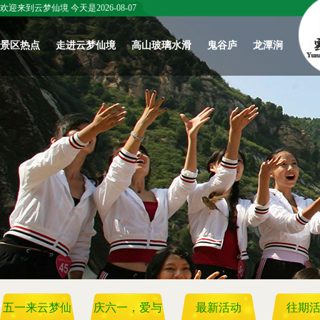
欢迎来到云梦仙境 今天是2026-08-07
景区热点
走进云梦仙境
高山玻璃水滑
鬼谷庐
龙潭涧
五一来云梦仙
春日开漂|北京
庆六一，爱与
关于我们
北京云梦仙
境！赴一场山
云梦仙境，高
温暖共传递
境：鬼谷子智
怀柔文化
野花海与心跳
山玻璃水滑踏
圣学宫，华夏
最新活动
云梦文化
冒险之约
春上线啦！
智慧一脉正宗
往期活动
名家作品赏
北京云梦仙境
景区新闻
北京云梦仙境
梦仙境赋
春日开漂|北京
云梦仙境雪景
｜智圣学宫：
《祈愿记》
云梦仙境，高
欣赏
鬼谷子开坛讲
山玻璃水滑踏
学，育人成才
云梦仙境讲坛3
春上线啦！
的千古道场
云梦仙境讲坛1
梦仙境讲坛2
北京云梦仙境
武脉寻源 文兴
北京云梦仙
五一来云梦仙
庆六一，爱与
｜鬼谷子处世
最新活动
未来 ——武林
｜鬼谷子成
往期