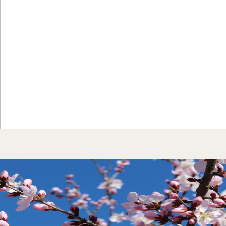
｜传承鬼谷正
怀柔云梦仙境
家长越焦虑
道，弘扬中华
杯获奖诗联选
孩子越难教
文脉
鬼谷子一句
点破育儿病根
云梦仙境鬼
正道育儿
北京云梦仙境
北京云梦仙境/
北京云梦仙
｜鬼谷正道育
鬼谷育儿正
鬼谷子正道
儿：欲多则心
道：作业拖拉
儿：孩子上
散 心安孩子自
不用吼，按规
走神，根在
专注
律就管用
气不专”
北京云梦仙境/
北京云梦仙境/
北京云梦仙
鬼谷子正道育
鬼谷正道育儿:
鬼谷子正道
儿:孩子叛逆是
孩子怕失败，
儿：家长越
你没打开 “心
是你没顺他“心
叨，孩子越
门”
气”
听
北京云梦仙境/
北京云梦仙境/
云梦寻踪・
鬼谷子正道育
鬼谷子正道育
江问道 —
儿：戒掉手
儿:教孩子做
梦仙境鬼谷
机，不靠抢不
人，先教“分
化与乌江寨