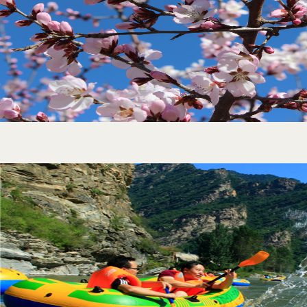
靠骂
寸”
源考察记
云梦寻踪・乌
云梦仙境与梵
镇远与云梦
江问道 ——云
净山
境
梦仙境鬼谷文
燕山龙源·云梦
云梦仙境
化与乌江寨渊
祖庭 乾隆御览
怀柔文化与
源考察记
云梦仙境记
家“一带一
路”发展战
鬼谷子文化论
鬼谷子文化论
文汇编---《鬼
文汇编---鬼谷
谷子》思想旨
子的核心思想
趣探微
是怀柔文化