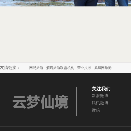
友情链接：
网易旅游
酒店旅游联盟机构
营业执照
凤凰网旅游
关注我们
新浪微博
腾讯微博
微信