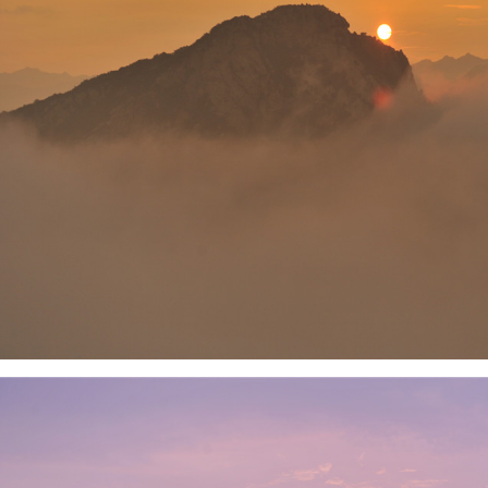
怀柔云梦仙境
家长越焦虑，
杯获奖诗联选
孩子越难教！
鬼谷子一句话
点破育儿病根 |
云梦仙境鬼谷
正道育儿
北京云梦仙境/
北京云梦仙境/
鬼谷育儿正
鬼谷子正道育
道：作业拖拉
儿：孩子上课
自
不用吼，按规
走神，根在“心
律就管用
气不专”
/
北京云梦仙境/
北京云梦仙境/
鬼谷正道育儿:
鬼谷子正道育
是
孩子怕失败，
儿：家长越唠
是你没顺他“心
叨，孩子越不
气”
听
/
北京云梦仙境/
云梦寻踪・乌
鬼谷子正道育
江问道 ——云
儿:教孩子做
梦仙境鬼谷文
人，先教“分
化与乌江寨渊