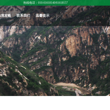
热线电话：010-61618140/61618157
仙境攻略
联系我们
温馨提示
自驾游
大峡谷
摄影发烧游