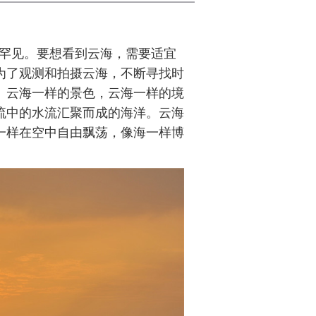
罕见。要想看到云海，需要适宜
为了观测和拍摄云海，不断寻找时
。云海一样的景色，云海一样的境
流中的水流汇聚而成的海洋。云海
一样在空中自由飘荡，像海一样博