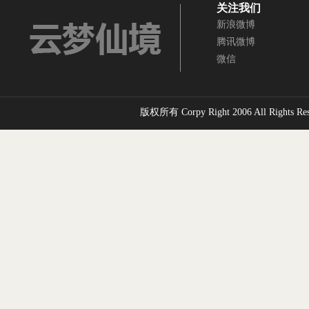
关注我们
新浪微博
腾讯微博
微信
版权所有 Corpy Right 2006 All Rights Re