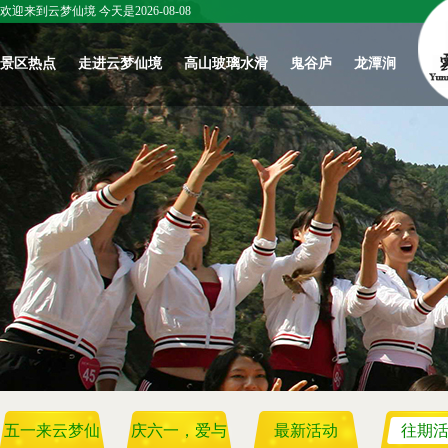
欢迎来到云梦仙境 今天是2026-08-08
景区热点
走进云梦仙境
高山玻璃水滑
鬼谷庐
龙潭涧
五一来云梦仙
春日开漂|北京
庆六一，爱与
关于我们
北京云梦仙
境！赴一场山
云梦仙境，高
温暖共传递
境：鬼谷子智
怀柔文化
野花海与心跳
山玻璃水滑踏
圣学宫，华夏
最新活动
云梦文化
冒险之约
春上线啦！
智慧一脉正宗
往期活动
名家作品赏
北京云梦仙境
景区新闻
北京云梦仙境
梦仙境赋
春日开漂|北京
云梦仙境雪景
｜智圣学宫：
《祈愿记》
云梦仙境，高
欣赏
鬼谷子开坛讲
山玻璃水滑踏
学，育人成才
云梦仙境讲坛3
春上线啦！
的千古道场
云梦仙境讲坛1
梦仙境讲坛2
北京云梦仙境
武脉寻源 文兴
北京云梦仙
五一来云梦仙
庆六一，爱与
｜鬼谷子处世
最新活动
未来 ——武林
｜鬼谷子成
往期