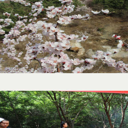
｜传承鬼谷正
怀柔云梦仙境
家长越焦虑
道，弘扬中华
杯获奖诗联选
孩子越难教
文脉
鬼谷子一句
点破育儿病根
云梦仙境鬼
正道育儿
北京云梦仙境
北京云梦仙境/
北京云梦仙
｜鬼谷正道育
鬼谷育儿正
鬼谷子正道
儿：欲多则心
道：作业拖拉
儿：孩子上
散 心安孩子自
不用吼，按规
走神，根在
专注
律就管用
气不专”
北京云梦仙境/
北京云梦仙境/
北京云梦仙
鬼谷子正道育
鬼谷正道育儿:
鬼谷子正道
儿:孩子叛逆是
孩子怕失败，
儿：家长越
你没打开 “心
是你没顺他“心
叨，孩子越
门”
气”
听
北京云梦仙境/
北京云梦仙境/
云梦寻踪・
鬼谷子正道育
鬼谷子正道育
江问道 —
儿：戒掉手
儿:教孩子做
梦仙境鬼谷
机，不靠抢不
人，先教“分
化与乌江寨