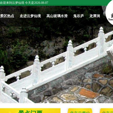
欢迎来到云梦仙境 今天是2026-08-07
景区热点
走进云梦仙境
高山玻璃水滑
鬼谷庐
龙潭涧
五一来云梦仙
春日开漂|北京
庆六一，爱与
关于我们
北京云梦仙
境！赴一场山
云梦仙境，高
温暖共传递
境：鬼谷子智
怀柔文化
野花海与心跳
山玻璃水滑踏
圣学宫，华夏
最新活动
云梦文化
冒险之约
春上线啦！
智慧一脉正宗
往期活动
名家作品赏
北京云梦仙境
景区新闻
北京云梦仙境
梦仙境赋
春日开漂|北京
云梦仙境雪景
｜智圣学宫：
《祈愿记》
云梦仙境，高
欣赏
鬼谷子开坛讲
山玻璃水滑踏
学，育人成才
云梦仙境讲坛3
春上线啦！
的千古道场
云梦仙境讲坛1
梦仙境讲坛2
北京云梦仙境
武脉寻源 文兴
北京云梦仙
｜鬼谷子处世
未来 ——武林
｜鬼谷子成