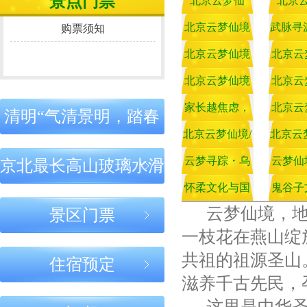
景点门票
北京云梦仙
北京
之道：守正于
名家聚首 共商
之道：立心
心，处事有度
鬼谷武学传承
正，行事稳
境：鬼谷子智
北京云梦仙境
武脉寻
境：燕
购票须知
大计
终能成
北京云梦仙境
北京云梦仙境
北京云梦仙
圣学宫，华夏
｜鬼谷子处世
北京云梦仙境
未来 
地，鬼
北京云
｜鬼谷子成才
｜云梦仙境圣
｜鬼谷文脉
智慧一脉正宗
之道：守正于
｜鬼谷文脉：
北京云梦仙境
名家聚
｜学鬼
北京云
之道：以圣道
迹：圣贤留
千年传承，
育人，以智慧
踪，文脉永续
道流芳
心，处事有度
千年传承，正
家长越焦虑，
｜心怀圣贤
鬼谷武
贵在守
｜传承
北京云
清明“气清景明，踏春
立身
北京云梦仙境
北京云梦仙
｜学鬼谷子，
｜鬼谷智慧
北京云梦仙境/
志，行走天地
孩子越难教！
道流芳
北京云
正、言
道，弘
｜鬼谷
大
贵在守正：心
家风家教：
怀古”活动购票须知
鬼谷正道育儿:
间——学习鬼
鬼谷子一句话
云梦寻踪・乌
儿：欲
鬼谷子
云梦仙
文
京北最长高山玻璃水滑
正、言正、行
身之本，传
正
之道
点破育儿病根 |
江问道 ——云
谷智慧的现实
孩子怕失败，
怀柔文化与国
散 心
儿：家
鬼谷子
净
北京云梦仙境
北京云梦仙境
北京云梦仙
云梦仙境，地
景区门票
｜鬼谷智慧与
｜鬼谷智慧：
｜心怀圣贤
是你没顺他“心
云梦仙境鬼谷
梦仙境鬼谷文
家“一带一
意义
叨，孩
文汇编-
专
当代人生：古
内修心性，外
志，行走天
一枝花在燕山绽
化与乌江寨渊
路”发展战略
正道育儿
气”
谷子》
为今用，知行
成事业
间——学习
共祖的祖源圣山
合一
谷智慧的现
住宿预定
源考察记
趣
意义
滋养千古先民，
北京云梦仙境
鬼谷子
鬼谷庐
这里是中华圣