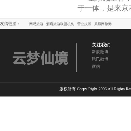
靠骂
于一体，是来京
寸”
源考察记
云梦寻踪・乌
云梦仙境与梵
镇远与云梦
江问道 ——云
净山
境
友情链接：
网易旅游
酒店旅游联盟机构
营业执照
凤凰网旅游
梦仙境鬼谷文
燕山龙源·云梦
云梦仙境
化与乌江寨渊
祖庭 乾隆御览
怀柔文化与
源考察记
云梦仙境记
关注我们
家“一带一
路”发展战
新浪微博
腾讯微博
鬼谷子文化论
鬼谷子文化论
文汇编---《鬼
文汇编---鬼谷
微信
谷子》思想旨
子的核心思想
趣探微
是怀柔文化
版权所有 Corpy Right 2006 All Rights Re