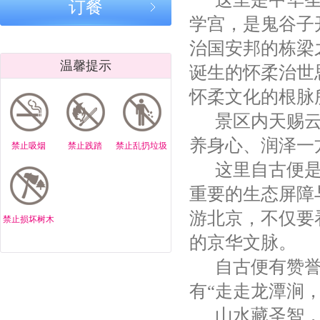
｜传承鬼谷正
订餐
怀柔云梦仙境
家长越焦虑
道，弘扬中华
学宫，是鬼谷子
杯获奖诗联选
孩子越难教
文脉
鬼谷子一句
治国安邦的栋梁
点破育儿病根
温馨提示
诞生的怀柔治世
云梦仙境鬼
正道育儿
怀柔文化的根脉
北京云梦仙境
北京云梦仙境/
北京云梦仙
景区内天赐云
｜鬼谷正道育
鬼谷育儿正
鬼谷子正道
儿：欲多则心
道：作业拖拉
儿：孩子上
养身心、润泽一
禁止吸烟
禁止践踏
禁止乱扔垃圾
散 心安孩子自
不用吼，按规
走神，根在
这里自古便是
专注
律就管用
气不专”
北京云梦仙境/
北京云梦仙境/
北京云梦仙
重要的生态屏障
鬼谷子正道育
鬼谷正道育儿:
鬼谷子正道
游北京，不仅要
禁止损坏树木
儿:孩子叛逆是
孩子怕失败，
儿：家长越
你没打开 “心
是你没顺他“心
叨，孩子越
的京华文脉。
门”
气”
听
自古便有赞誉
北京云梦仙境/
北京云梦仙境/
云梦寻踪・
有“走走龙潭涧
鬼谷子正道育
鬼谷子正道育
江问道 —
儿：戒掉手
儿:教孩子做
梦仙境鬼谷
山水藏圣智，
机，不靠抢不
人，先教“分
化与乌江寨