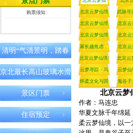
景点门票
北京云梦仙
北京
之道：守正于
名家聚首 共商
之道：立心
心，处事有度
鬼谷武学传承
正，行事稳
境：鬼谷子智
北京云梦仙境
武脉寻
境：燕
购票须知
大计
终能成
北京云梦仙境
北京云梦仙境
北京云梦仙
圣学宫，华夏
｜鬼谷子处世
北京云梦仙境
未来 
地，鬼
北京云
｜鬼谷子成才
｜云梦仙境圣
｜鬼谷文脉
智慧一脉正宗
之道：守正于
｜鬼谷文脉：
北京云梦仙境
名家聚
｜学鬼
北京云
之道：以圣道
迹：圣贤留
千年传承，
育人，以智慧
踪，文脉永续
道流芳
心，处事有度
千年传承，正
家长越焦虑，
｜心怀圣贤
鬼谷武
贵在守
｜传承
北京云
清明“气清景明，踏春
立身
北京云梦仙境
北京云梦仙
｜学鬼谷子，
｜鬼谷智慧
北京云梦仙境/
志，行走天地
孩子越难教！
道流芳
北京云
正、言
道，弘
｜鬼谷
大
贵在守正：心
家风家教：
怀古”活动购票须知
鬼谷正道育儿:
间——学习鬼
鬼谷子一句话
云梦寻踪・乌
儿：欲
鬼谷子
云梦仙
文
京北最长高山玻璃水滑
正、言正、行
身之本，传
正
之道
点破育儿病根 |
江问道 ——云
谷智慧的现实
孩子怕失败，
怀柔文化与国
散 心
儿：家
鬼谷子
净
北京云梦仙境
北京云梦仙境
北京云梦仙
北京云梦
景区门票
｜鬼谷智慧与
｜鬼谷智慧：
｜心怀圣贤
是你没顺他“心
云梦仙境鬼谷
梦仙境鬼谷文
家“一带一
意义
叨，孩
文汇编-
专
当代人生：古
内修心性，外
志，行走天
作者：马连忠
化与乌江寨渊
路”发展战略
正道育儿
气”
谷子》
为今用，知行
成事业
间——学习
华夏文脉千年绵延
合一
谷智慧的现
住宿预定
源考察记
趣
意义
柔云梦仙境，以一
北京云梦仙境
鬼谷子
鬼谷庐