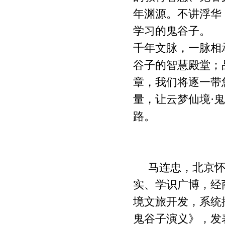
靠骂
寸”
源考察记
年渊源。不讲浮华
云梦寻踪・乌
云梦仙境与梵
镇远与云梦
学习的鬼谷子。
江问道 ——云
净山
境
千年文脉，一脉相
梦仙境鬼谷文
燕山龙源·云梦
云梦仙境
化与乌江寨渊
祖庭 乾隆御览
谷子的智慧殿堂；
怀柔文化与
源考察记
云梦仙境记
家“一带一
章，我们将逐一带
路”发展战
量，让云梦仙境·
鬼谷子文化论
鬼谷子文化论
文汇编---《鬼
文汇编---鬼谷
路。
谷子》思想旨
子的核心思想
趣探微
是怀柔文化
马连忠，北京怀
实、学识广博，经
境文旅开发，系统
鬼谷子演义》，发