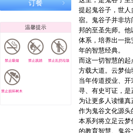
这里，是鬼谷子至
｜传承鬼谷正
订餐
怀柔云梦仙境
家长越焦虑
道，弘扬中华
提起鬼谷子，世人
杯获奖诗联选
孩子越难教
文脉
鬼谷子一句
宿。鬼谷子并非坊
点破育儿病根
温馨提示
云梦仙境鬼
邦的至圣先师。他
正道育儿
体系，培养出一批
北京云梦仙境
北京云梦仙境/
北京云梦仙
年的智慧经典。
｜鬼谷正道育
鬼谷育儿正
鬼谷子正道
儿：欲多则心
道：作业拖拉
儿：孩子上
而这一切智慧的起
禁止吸烟
禁止践踏
禁止乱扔垃圾
散 心安孩子自
不用吼，按规
走神，根在
方载大道。云梦仙
专注
律就管用
气不专”
北京云梦仙境/
北京云梦仙境/
北京云梦仙
当年传道授业、开
鬼谷子正道育
鬼谷正道育儿:
鬼谷子正道
寻、有史可证，是
禁止损坏树木
儿:孩子叛逆是
孩子怕失败，
儿：家长越
你没打开 “心
是你没顺他“心
叨，孩子越
为让更多人读懂真
门”
气”
听
作为鬼谷文化源头
北京云梦仙境/
北京云梦仙境/
云梦寻踪・
鬼谷子正道育
本系列将立足云梦
鬼谷子正道育
江问道 —
儿：戒掉手
儿:教孩子做
梦仙境鬼谷
的教育智慧、鬼谷
机，不靠抢不
人，先教“分
化与乌江寨