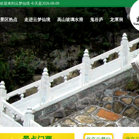
欢迎来到云梦仙境 今天是2026-08-09
景区热点
走进云梦仙境
高山玻璃水滑
鬼谷庐
龙潭涧
五一来云梦仙
春日开漂|北京
庆六一，爱与
关于我们
北京云梦仙
境！赴一场山
云梦仙境，高
温暖共传递
境：鬼谷子智
怀柔文化
野花海与心跳
山玻璃水滑踏
圣学宫，华夏
最新活动
云梦文化
冒险之约
春上线啦！
智慧一脉正宗
往期活动
名家作品赏
北京云梦仙境
景区新闻
北京云梦仙境
梦仙境赋
春日开漂|北京
云梦仙境雪景
｜智圣学宫：
《祈愿记》
云梦仙境，高
欣赏
鬼谷子开坛讲
山玻璃水滑踏
学，育人成才
云梦仙境讲坛3
春上线啦！
的千古道场
云梦仙境讲坛1
梦仙境讲坛2
北京云梦仙境
武脉寻源 文兴
北京云梦仙
｜鬼谷子处世
未来 ——武林
｜鬼谷子成